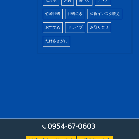
佐賀県
太良
食べ方
ランチ
竹崎牡蠣
牡蠣焼き
佐賀インスタ映え
おすすめ
ドライブ
お取り寄せ
たけさきがに
0954-67-0603