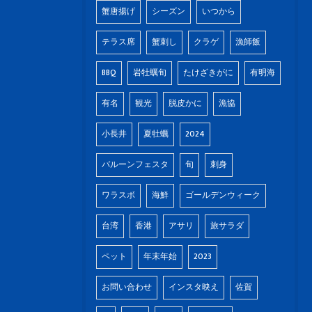
蟹唐揚げ
シーズン
いつから
テラス席
蟹刺し
クラゲ
漁師飯
BBQ
岩牡蠣旬
たけざきがに
有明海
有名
観光
脱皮かに
漁協
小長井
夏牡蠣
2024
バルーンフェスタ
旬
刺身
ワラスボ
海鮮
ゴールデンウィーク
台湾
香港
アサリ
旅サラダ
ペット
年末年始
2023
お問い合わせ
インスタ映え
佐賀