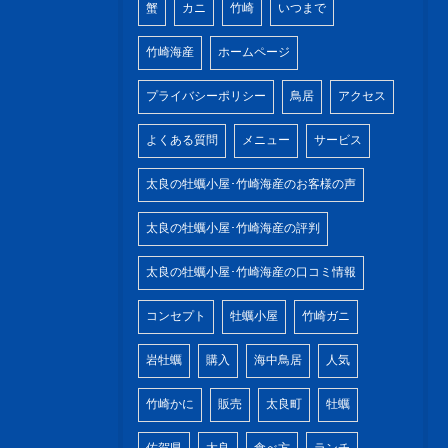
蟹
カニ
竹崎
いつまで
竹崎海産
ホームページ
プライバシーポリシー
鳥居
アクセス
よくある質問
メニュー
サービス
太良の牡蠣小屋･竹崎海産のお客様の声
太良の牡蠣小屋･竹崎海産の評判
太良の牡蠣小屋･竹崎海産の口コミ情報
コンセプト
牡蠣小屋
竹崎ガニ
岩牡蠣
購入
海中鳥居
人気
竹崎かに
販売
太良町
牡蠣