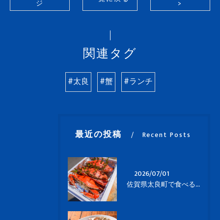
ジ
>
関連タグ
#太良
#蟹
#ランチ
最近の投稿
Recent Posts
2026/07/01
佐賀県太良町で食べる竹崎蟹🦀