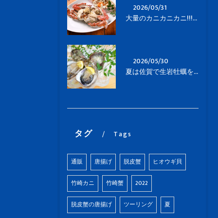
2026/05/31
大量のカニカニカニ!!!太良でのランチは竹崎蟹で🦀
2026/05/30
夏は佐賀で生岩牡蠣を食べよう！
タグ
Tags
通販
唐揚げ
脱皮蟹
ヒオウギ貝
竹崎カニ
竹崎蟹
2022
脱皮蟹の唐揚げ
ツーリング
夏