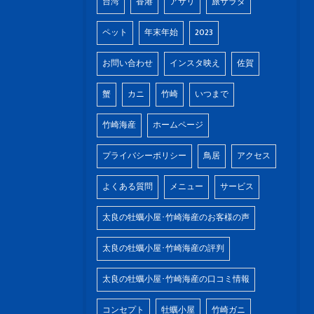
台湾
香港
アサリ
旅サラダ
ペット
年末年始
2023
お問い合わせ
インスタ映え
佐賀
蟹
カニ
竹崎
いつまで
竹崎海産
ホームページ
プライバシーポリシー
鳥居
アクセス
よくある質問
メニュー
サービス
太良の牡蠣小屋･竹崎海産のお客様の声
太良の牡蠣小屋･竹崎海産の評判
太良の牡蠣小屋･竹崎海産の口コミ情報
コンセプト
牡蠣小屋
竹崎ガニ