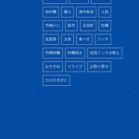
岩牡蠣
購入
海中鳥居
人気
竹崎かに
販売
太良町
牡蠣
佐賀県
太良
食べ方
ランチ
竹崎牡蠣
牡蠣焼き
佐賀インスタ映え
おすすめ
ドライブ
お取り寄せ
たけさきがに