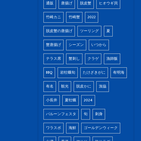
通販
唐揚げ
脱皮蟹
ヒオウギ貝
竹崎カニ
竹崎蟹
2022
脱皮蟹の唐揚げ
ツーリング
夏
蟹唐揚げ
シーズン
いつから
テラス席
蟹刺し
クラゲ
漁師飯
BBQ
岩牡蠣旬
たけざきがに
有明海
有名
観光
脱皮かに
漁協
小長井
夏牡蠣
2024
バルーンフェスタ
旬
刺身
ワラスボ
海鮮
ゴールデンウィーク