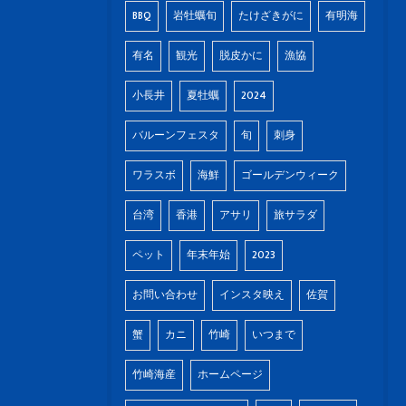
BBQ
岩牡蠣旬
たけざきがに
有明海
有名
観光
脱皮かに
漁協
小長井
夏牡蠣
2024
バルーンフェスタ
旬
刺身
ワラスボ
海鮮
ゴールデンウィーク
台湾
香港
アサリ
旅サラダ
ペット
年末年始
2023
お問い合わせ
インスタ映え
佐賀
蟹
カニ
竹崎
いつまで
竹崎海産
ホームページ