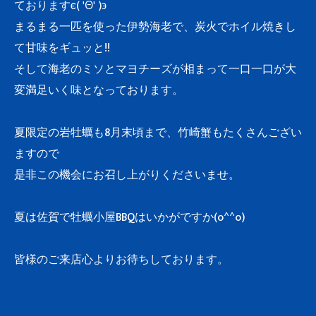
ておりますϵ( 'Θ' )϶
まるまる一匹を使った伊勢海老で、炭火でホイル焼きし
て甘味をギュッと!!
そして海老のミソとマヨチーズが相まって一口一口が大
変満足いく味となっております。
夏限定の岩牡蠣も8月末頃まで、竹崎蟹もたくさんござい
ますので
是非この機会にお召し上がりくださいませ。
夏は佐賀で牡蠣小屋BBQはいかがですか(o^^o)
皆様のご来店心よりお待ちしております。