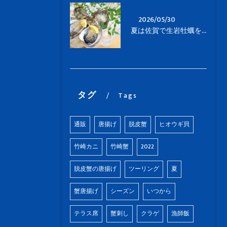
2026/05/30
夏は佐賀で生岩牡蠣を食べよう！
タグ
Tags
通販
唐揚げ
脱皮蟹
ヒオウギ貝
竹崎カニ
竹崎蟹
2022
脱皮蟹の唐揚げ
ツーリング
夏
蟹唐揚げ
シーズン
いつから
テラス席
蟹刺し
クラゲ
漁師飯