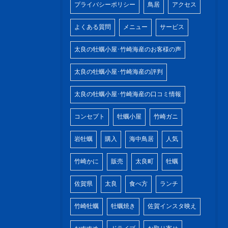
プライバシーポリシー
鳥居
アクセス
よくある質問
メニュー
サービス
太良の牡蠣小屋･竹崎海産のお客様の声
太良の牡蠣小屋･竹崎海産の評判
太良の牡蠣小屋･竹崎海産の口コミ情報
コンセプト
牡蠣小屋
竹崎ガニ
岩牡蠣
購入
海中鳥居
人気
竹崎かに
販売
太良町
牡蠣
佐賀県
太良
食べ方
ランチ
竹崎牡蠣
牡蠣焼き
佐賀インスタ映え