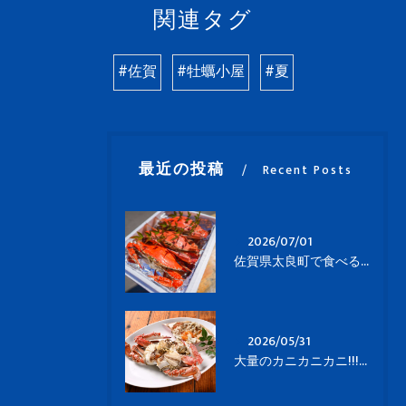
関連タグ
#佐賀
#牡蠣小屋
#夏
最近の投稿
Recent Posts
2026/07/01
佐賀県太良町で食べる竹崎蟹🦀
2026/05/31
大量のカニカニカニ!!!太良でのランチは竹崎蟹で🦀